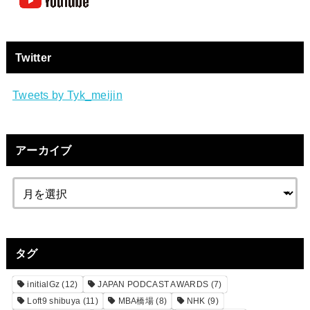
Twitter
Tweets by Tyk_meijin
アーカイブ
タグ
initialGz
(12)
JAPAN PODCAST AWARDS
(7)
Loft9 shibuya
(11)
MBA橋場
(8)
NHK
(9)