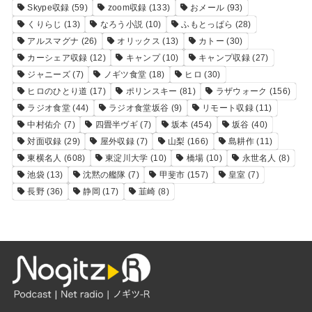
Skype収録
(59)
zoom収録
(133)
おメール
(93)
くりらじ
(13)
なろう小説
(10)
ふもとっぱら
(28)
アルスマグナ
(26)
オリックス
(13)
カトー
(30)
カーシェア収録
(12)
キャンプ
(10)
キャンプ収録
(27)
ジャニーズ
(7)
ノギツ食堂
(18)
ヒロ
(30)
ヒロのひとり道
(17)
ポリンスキー
(81)
ラザウォーク
(156)
ラジオ食堂
(44)
ラジオ食堂坂谷
(9)
リモート収録
(11)
中村佑介
(7)
四畳半ヴギ
(7)
坂本
(454)
坂谷
(40)
対面収録
(29)
屋外収録
(7)
山梨
(166)
島耕作
(11)
東横名人
(608)
東淀川大学
(10)
橋場
(10)
永世名人
(8)
池袋
(13)
沈黙の艦隊
(7)
甲斐市
(157)
皇室
(7)
長野
(36)
静岡
(17)
韮崎
(8)