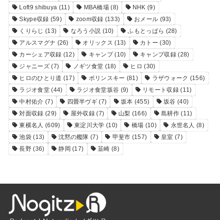
Loft9 shibuya
(11)
MBA橋場
(8)
NHK
(9)
Skype収録
(59)
zoom収録
(133)
おメール
(93)
くりらじ
(13)
なろう小説
(10)
ふもとっぱら
(28)
アルスマグナ
(26)
オリックス
(13)
カトー
(30)
カーシェア収録
(12)
キャンプ
(10)
キャンプ収録
(28)
ジャニーズ
(7)
ノギツ食堂
(18)
ヒロ
(30)
ヒロのひとり道
(17)
ポリンスキー
(81)
ラザウォーク
(156)
ラジオ食堂
(44)
ラジオ食堂坂谷
(9)
リモート収録
(11)
中村佑介
(7)
四畳半ヴギ
(7)
坂本
(455)
坂谷
(40)
対面収録
(29)
屋外収録
(7)
山梨
(166)
島耕作
(11)
東横名人
(609)
東淀川大学
(10)
橋場
(10)
永世名人
(8)
池袋
(13)
沈黙の艦隊
(7)
甲斐市
(157)
皇室
(7)
長野
(36)
静岡
(17)
韮崎
(8)