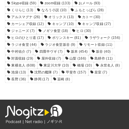
Skype収録
(59)
zoom収録
(133)
おメール
(93)
くりらじ
(13)
なろう小説
(10)
ふもとっぱら
(28)
アルスマグナ
(26)
オリックス
(13)
カトー
(30)
カーシェア収録
(12)
キャンプ
(10)
キャンプ収録
(27)
ジャニーズ
(7)
ノギツ食堂
(18)
ヒロ
(30)
ヒロのひとり道
(17)
ポリンスキー
(81)
ラザウォーク
(156)
ラジオ食堂
(44)
ラジオ食堂坂谷
(9)
リモート収録
(11)
中村佑介
(7)
四畳半ヴギ
(7)
坂本
(454)
坂谷
(40)
対面収録
(29)
屋外収録
(7)
山梨
(166)
島耕作
(11)
東横名人
(608)
東淀川大学
(10)
橋場
(10)
永世名人
(8)
池袋
(13)
沈黙の艦隊
(7)
甲斐市
(157)
皇室
(7)
長野
(36)
静岡
(17)
韮崎
(8)