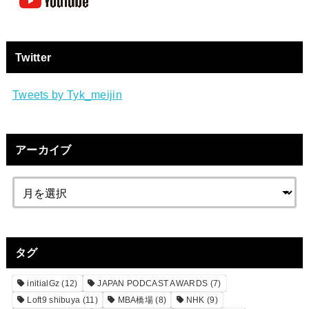
Twitter
Tweets by Tyk_meijin
アーカイブ
タグ
initialGz
(12)
JAPAN PODCAST AWARDS
(7)
Loft9 shibuya
(11)
MBA橋場
(8)
NHK
(9)