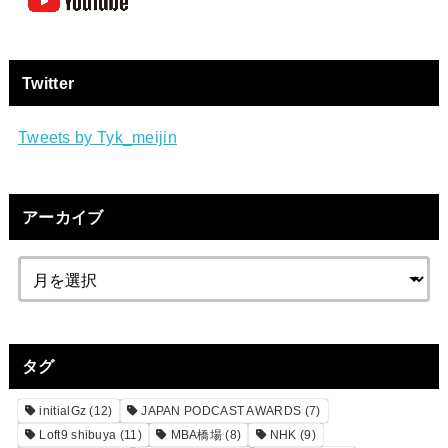
Twitter
Tweets by Tyk_meijin
アーカイブ
タグ
initialGz
(12)
JAPAN PODCAST AWARDS
(7)
Loft9 shibuya
(11)
MBA橋場
(8)
NHK
(9)