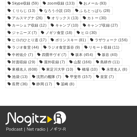
Skype収録
(59)
zoom収録
(133)
おメール
(93)
くりらじ
(13)
なろう小説
(10)
ふもとっぱら
(28)
アルスマグナ
(26)
オリックス
(13)
カトー
(30)
カーシェア収録
(12)
キャンプ
(10)
キャンプ収録
(27)
ジャニーズ
(7)
ノギツ食堂
(18)
ヒロ
(30)
ヒロのひとり道
(17)
ポリンスキー
(81)
ラザウォーク
(156)
ラジオ食堂
(44)
ラジオ食堂坂谷
(9)
リモート収録
(11)
中村佑介
(7)
四畳半ヴギ
(7)
坂本
(454)
坂谷
(40)
対面収録
(29)
屋外収録
(7)
山梨
(166)
島耕作
(11)
東横名人
(608)
東淀川大学
(10)
橋場
(10)
永世名人
(8)
池袋
(13)
沈黙の艦隊
(7)
甲斐市
(157)
皇室
(7)
長野
(36)
静岡
(17)
韮崎
(8)