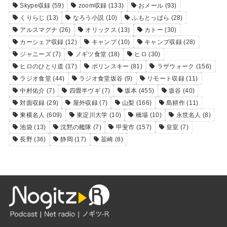
Skype収録
(59)
zoom収録
(133)
おメール
(93)
くりらじ
(13)
なろう小説
(10)
ふもとっぱら
(28)
アルスマグナ
(26)
オリックス
(13)
カトー
(30)
カーシェア収録
(12)
キャンプ
(10)
キャンプ収録
(28)
ジャニーズ
(7)
ノギツ食堂
(18)
ヒロ
(30)
ヒロのひとり道
(17)
ポリンスキー
(81)
ラザウォーク
(156)
ラジオ食堂
(44)
ラジオ食堂坂谷
(9)
リモート収録
(11)
中村佑介
(7)
四畳半ヴギ
(7)
坂本
(455)
坂谷
(40)
対面収録
(29)
屋外収録
(7)
山梨
(166)
島耕作
(11)
東横名人
(609)
東淀川大学
(10)
橋場
(10)
永世名人
(8)
池袋
(13)
沈黙の艦隊
(7)
甲斐市
(157)
皇室
(7)
長野
(36)
静岡
(17)
韮崎
(8)