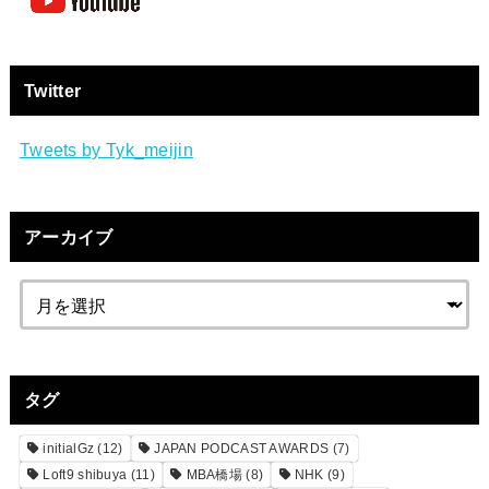
Twitter
Tweets by Tyk_meijin
アーカイブ
タグ
initialGz
(12)
JAPAN PODCAST AWARDS
(7)
Loft9 shibuya
(11)
MBA橋場
(8)
NHK
(9)